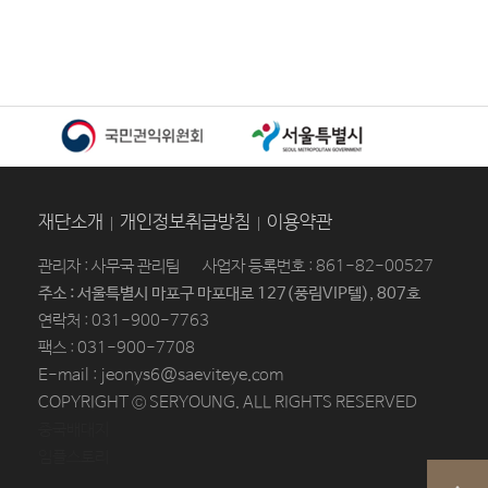
재단소개
개인정보취급방침
이용약관
관리자 : 사무국 관리팀
사업자 등록번호 : 861-82-00527
주소 : 서울특별시 마포구 마포대로 127(풍림VIP텔), 807호
연락처 : 031-900-7763
팩스 : 031-900-7708
E-mail : jeonys6@saeviteye.com
COPYRIGHT © SERYOUNG. ALL RIGHTS RESERVED
중국배대지
임플스토리