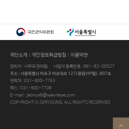
재단소개
개인정보취급방침
이용약관
관리자 : 사무국 관리팀
사업자 등록번호 : 861-82-00527
주소 : 서울특별시 마포구 마포대로 127(풍림VIP텔), 807호
연락처 : 031-900-7763
팩스 : 031-900-7708
E-mail : jeonys6@saeviteye.com
COPYRIGHT © SERYOUNG. ALL RIGHTS RESERVED
중국배대지
임플스토리